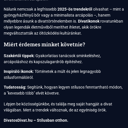
Nálunk nemcsak a legfrissebb
2025-ös trendekről
olvashat – mint a
gyöngyházfényű bőr vagy a minimalista arcápolás –, hanem
mélyebbre ásunk a divattörténelemben is.
Divatikonok
rovatunkban
olyan legendák életművéből meríthet ihletet, akik örökre
megváltoztatták az öltözködési kultúránkat.
Miért érdemes minket követnie?
Szakértői tippek:
Gyakorlatias tanácsok sminkeléshez,
arcápoláshoz és kapszulagardrób építéshez.
Inspiráló ikonok:
Történetek a múlt és jelen legnagyobb
stílusformálóiról.
Tudatosság:
Segítünk, hogyan legyen stílusos fenntartható módon,
a "kevesebb több" elvét követve.
Lépjen be közösségünkbe, és találja meg saját hangját a divat
világában. Mert a trendek változnak, de az egyéniség örök.
DivatosDivat.hu – Stílusban otthon.