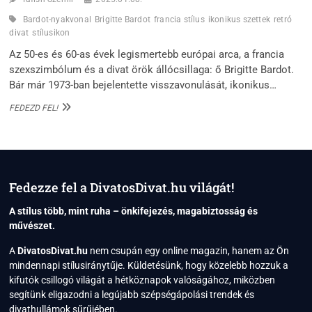
Bardot-nyakvonal
Brigitte Bardot
francia stílus
ikonikus szettek
retró
divat
stílusikon
Az 50-es és 60-as évek legismertebb európai arca, a francia
szexszimbólum és a divat örök állócsillaga: ő Brigitte Bardot.
Bár már 1973-ban bejelentette visszavonulását, ikonikus…
BRIGITTE
FEDEZD FEL!
BARDOT:
EGY
IGAZI
STÍLUSIKON
ÖRÖKSÉGE
Fedezze fel a DivatosDivat.hu világát!
A stílus több, mint ruha – önkifejezés, magabiztosság és
művészet.
A
DivatosDivat.hu
nem csupán egy online magazin, hanem az Ön
mindennapi stílusiránytűje. Küldetésünk, hogy közelebb hozzuk a
kifutók csillogó világát a hétköznapok valóságához, miközben
segítünk eligazodni a legújabb szépségápolási trendek és
divathullámok sűrűjében.