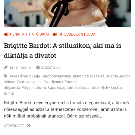
FENNTARTHATÓ DIVAT
HÍRESSÉGEK STÍLUSA
Brigitte Bardot: A stílusikon, aki ma is
diktálja a divatot
Tafish Szemir
2025.12.06.
60-as évek divatja
Bardot-nyakvonal
Breton csíkos felső
Brigitte Bardot
stílusa
Cicás tusvonal
Divatikonok
Francia
elegancia
Függönyfrufru
Kapszulagardrób alapdarabok
Vichy-kockás
minta
Brigitte Bardot neve egybeforrt a francia eleganciával, a lázadó
nőiességgel és azzal a természetes vonzerővel, amit azóta is
nők milliói próbálnak utánozni. Bár a színésznő…
BRIGITTE
FEDEZD FEL!
BARDOT: