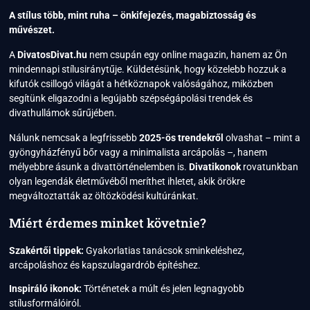
A stílus több, mint ruha – önkifejezés, magabiztosság és
művészet.
A
DivatosDivat.hu
nem csupán egy online magazin, hanem az Ön
mindennapi stílusiránytűje. Küldetésünk, hogy közelebb hozzuk a
kifutók csillogó világát a hétköznapok valóságához, miközben
segítünk eligazodni a legújabb szépségápolási trendek és
divathullámok sűrűjében.
Nálunk nemcsak a legfrissebb
2025-ös trendekről
olvashat – mint a
gyöngyházfényű bőr vagy a minimalista arcápolás –, hanem
mélyebbre ásunk a divattörténelemben is.
Divatikonok
rovatunkban
olyan legendák életművéből meríthet ihletet, akik örökre
megváltoztatták az öltözködési kultúránkat.
Miért érdemes minket követnie?
Szakértői tippek:
Gyakorlatias tanácsok sminkeléshez,
arcápoláshoz és kapszulagardrób építéshez.
Inspiráló ikonok:
Történetek a múlt és jelen legnagyobb
stílusformálóiról.