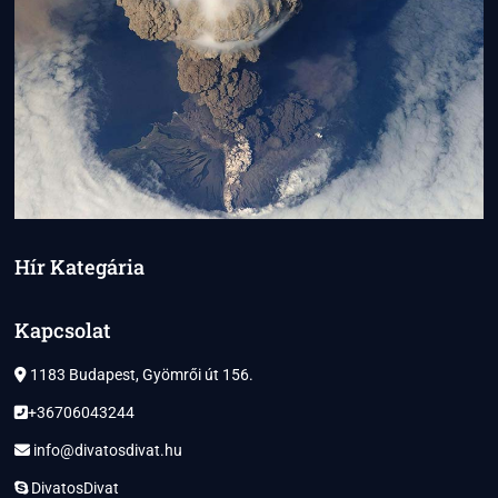
Hír Kategária
Kapcsolat
1183 Budapest, Gyömrői út 156.
+36706043244
info@divatosdivat.hu
DivatosDivat