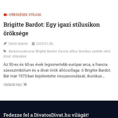
A
STÍLUSIKON,
AKI
HÍRESSÉGEK STÍLUSA
MA
IS
Brigitte Bardot: Egy igazi stílusikon
DIKTÁLJA
A
öröksége
DIVATOT
Tafish Szemir
2025.01.08.
Bardot-nyakvonal
Brigitte Bardot
francia stílus
ikonikus szettek
retró
divat
stílusikon
Az 50-es és 60-as évek legismertebb európai arca, a francia
szexszimbólum és a divat örök állócsillaga: ő Brigitte Bardot.
Bár már 1973-ban bejelentette visszavonulását, ikonikus…
BRIGITTE
FEDEZD FEL!
BARDOT:
EGY
IGAZI
STÍLUSIKON
ÖRÖKSÉGE
Fedezze fel a DivatosDivat.hu világát!