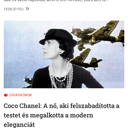
ÍGY
FEDEZD FEL!
KÉSZÍTSD
EL
A
TÖKÉLETES
„BARDOT-
FRIZURÁT”
–
LÉPÉSRŐL
LÉPÉSRE
DIVATIKONOK
Coco Chanel: A nő, aki felszabadította a
testet és megalkotta a modern
eleganciát