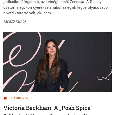
„stílusikon” fogalmát, az kétségtelenül Zendaya. A Disney-
csatorna egykori gyereksztárjából az egyik legbefolyásosabb
divatdiktátorrá vált, aki nem…
ZENDAYA:
FEDEZD FEL!
A
VÖRÖS
SZŐNYEG
KAMÉLEONJA
ÉS
A
MODERN
DIVAT
TÖRTÉNETMESÉLŐJE
DIVATIKONOK
Victoria Beckham: A „Posh Spice”