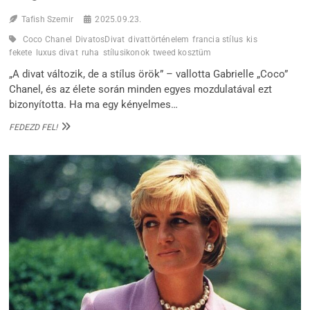
Tafish Szemir
2025.09.23.
Coco Chanel
DivatosDivat
divattörténelem
francia stílus
kis
fekete
luxus divat
ruha
stílusikonok
tweed kosztüm
„A divat változik, de a stílus örök” – vallotta Gabrielle „Coco”
Chanel, és az élete során minden egyes mozdulatával ezt
bizonyította. Ha ma egy kényelmes…
COCO
FEDEZD FEL!
CHANEL:
A
NŐ,
AKI
FELSZABADÍTOTTA
A
TESTET
ÉS
MEGALKOTTA
A
MODERN
ELEGANCIÁT