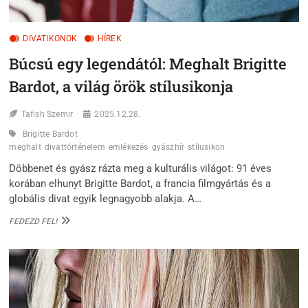
DIVATIKONOK
HÍREK
Búcsú egy legendától: Meghalt Brigitte
Bardot, a világ örök stílusikonja
Tafish Szemir
2025.12.28.
Brigitte Bardot
meghalt
divattörténelem
emlékezés
gyászhír
stílusikon
Döbbenet és gyász rázta meg a kulturális világot: 91 éves
korában elhunyt Brigitte Bardot, a francia filmgyártás és a
globális divat egyik legnagyobb alakja. A…
BÚCSÚ
FEDEZD FEL!
EGY
LEGENDÁTÓL:
MEGHALT
BRIGITTE
BARDOT,
A
VILÁG