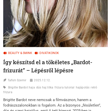
ÖRÖK
STÍLUSIKONJA
BEAUTY & SMINK
DIVATIKONOK
Így készítsd el a tökéletes „Bardot-
frizurát” – Lépésről lépésre
Tafish Szemir
2025.12.12.
Brigitte Bardot haja
dús haj titka
frizura tutorial
hajápolás
retró
frizura
Brigitte Bardot neve nemcsak a filmvásznon, hanem a
fodrászszalonokban is fogalom. Az a bizonyos „fésületlen”,
dús és szexi hajstílus, amit ő tett híressé, 2025-ben is…