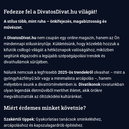
ÉS
A
Fedezze fel a DivatosDivat.hu világát!
„LITTLE
BLACK
A stílus több, mint ruha – önkifejezés, magabiztosság és
DRESS”
művészet.
ÖRÖKSÉGE
A
DivatosDivat.hu
nem csupán egy online magazin, hanem az Ön
mindennapi stílusiránytűje. Küldetésünk, hogy közelebb hozzuk a
kifutók csillogó világát a hétköznapok valóságához, miközben
segítünk eligazodni a legújabb szépségápolási trendek és
divathullámok sűrűjében.
Nálunk nemcsak a legfrissebb
2025-ös trendekről
olvashat – mint a
gyöngyházfényű bőr vagy a minimalista arcápolás –, hanem
mélyebbre ásunk a divattörténelemben is.
Divatikonok
rovatunkban
olyan legendák életművéből meríthet ihletet, akik örökre
megváltoztatták az öltözködési kultúránkat.
Miért érdemes minket követnie?
Szakértői tippek:
Gyakorlatias tanácsok sminkeléshez,
arcápoláshoz és kapszulagardrób építéshez.