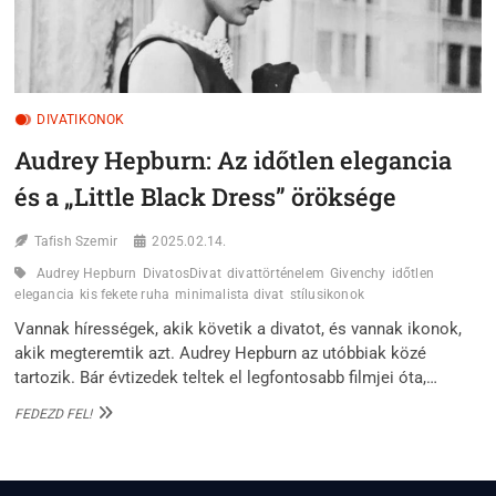
DIVATIKONOK
Audrey Hepburn: Az időtlen elegancia
és a „Little Black Dress” öröksége
Tafish Szemir
2025.02.14.
Audrey Hepburn
DivatosDivat
divattörténelem
Givenchy
időtlen
elegancia
kis fekete ruha
minimalista divat
stílusikonok
Vannak hírességek, akik követik a divatot, és vannak ikonok,
akik megteremtik azt. Audrey Hepburn az utóbbiak közé
tartozik. Bár évtizedek teltek el legfontosabb filmjei óta,…
AUDREY
FEDEZD FEL!
HEPBURN:
AZ
IDŐTLEN
ELEGANCIA