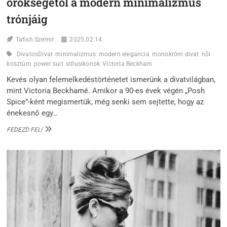
örökségétől a modern minimalizmus
trónjáig
Tafish Szemir
2025.02.14.
DivatosDivat
minimalizmus
modern elegancia
monokróm divat
női
kosztüm
power suit
stílusikonok
Victoria Beckham
Kevés olyan felemelkedéstörténetet ismerünk a divatvilágban,
mint Victoria Beckhamé. Amikor a 90-es évek végén „Posh
Spice”-ként megismertük, még senki sem sejtette, hogy az
énekesnő egy…
VICTORIA
FEDEZD FEL!
BECKHAM:
A
„POSH
SPICE”
ÖRÖKSÉGÉTŐL
A
MODERN
MINIMALIZMUS
TRÓNJÁIG