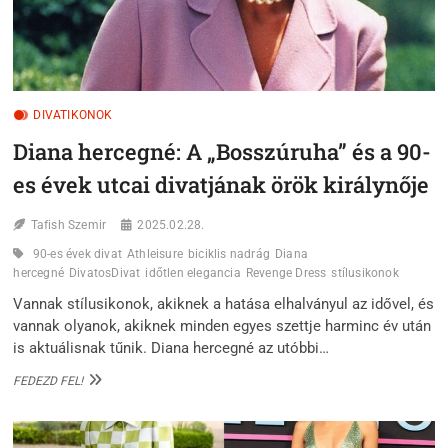
DIVATIKONOK
Diana hercegné: A „Bosszúruha” és a 90-
es évek utcai divatjának örök királynője
Tafish Szemir
2025.02.28.
90-es évek divat
Athleisure
biciklis nadrág
Diana
hercegné
DivatosDivat
időtlen elegancia
Revenge Dress
stílusikonok
Vannak stílusikonok, akiknek a hatása elhalványul az idővel, és
vannak olyanok, akiknek minden egyes szettje harminc év után
is aktuálisnak tűnik. Diana hercegné az utóbbi…
DIANA
FEDEZD FEL!
HERCEGNÉ:
A
„BOSSZÚRUHA”