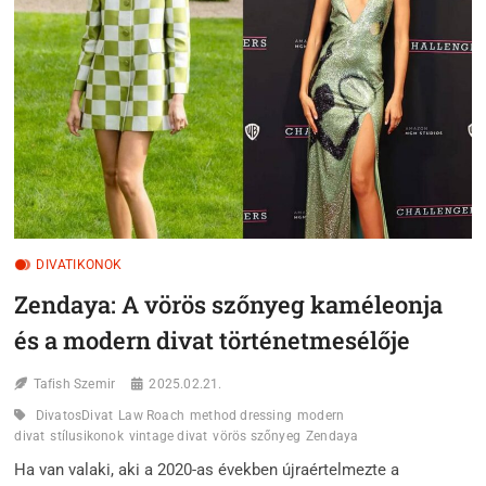
ÉS
A
90-
ES
ÉVEK
UTCAI
DIVATJÁNAK
ÖRÖK
KIRÁLYNŐJE
DIVATIKONOK
Zendaya: A vörös szőnyeg kaméleonja
és a modern divat történetmesélője
Tafish Szemir
2025.02.21.
DivatosDivat
Law Roach
method dressing
modern
divat
stílusikonok
vintage divat
vörös szőnyeg
Zendaya
Ha van valaki, aki a 2020-as években újraértelmezte a