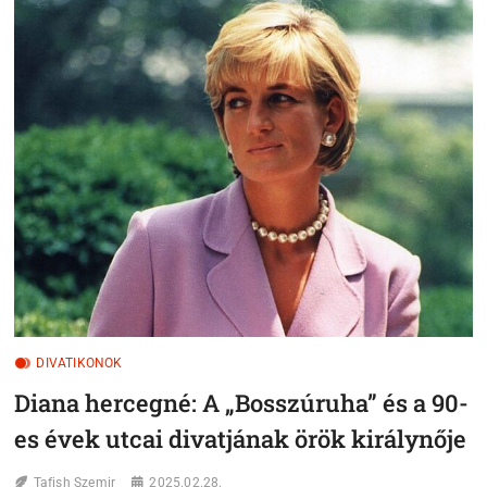
NŐ,
AKI
FELSZABADÍTOTTA
A
TESTET
ÉS
MEGALKOTTA
A
MODERN
ELEGANCIÁT
DIVATIKONOK
Diana hercegné: A „Bosszúruha” és a 90-
es évek utcai divatjának örök királynője
Tafish Szemir
2025.02.28.