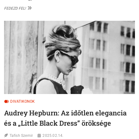
VICTORIA
FEDEZD FEL!
BECKHAM:
A
„POSH
SPICE”
ÖRÖKSÉGÉTŐL
A
MODERN
MINIMALIZMUS
TRÓNJÁIG
DIVATIKONOK
Audrey Hepburn: Az időtlen elegancia
és a „Little Black Dress” öröksége
Tafish Szemir
2025.02.14.