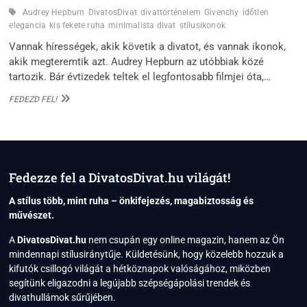
Audrey Hepburn
DivatosDivat
divattörténelem
Givenchy
időtlen
elegancia
kis fekete ruha
minimalista divat
stílusikonok
Vannak hírességek, akik követik a divatot, és vannak ikonok,
akik megteremtik azt. Audrey Hepburn az utóbbiak közé
tartozik. Bár évtizedek teltek el legfontosabb filmjei óta,…
AUDREY
FEDEZD FEL!
HEPBURN:
AZ
IDŐTLEN
ELEGANCIA
ÉS
A
Fedezze fel a DivatosDivat.hu világát!
„LITTLE
BLACK
A stílus több, mint ruha – önkifejezés, magabiztosság és
DRESS”
művészet.
ÖRÖKSÉGE
A
DivatosDivat.hu
nem csupán egy online magazin, hanem az Ön
mindennapi stílusiránytűje. Küldetésünk, hogy közelebb hozzuk a
kifutók csillogó világát a hétköznapok valóságához, miközben
segítünk eligazodni a legújabb szépségápolási trendek és
divathullámok sűrűjében.