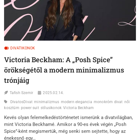
TÖRTÉNETMESÉLŐJE
DIVATIKONOK
Victoria Beckham: A „Posh Spice”
örökségétől a modern minimalizmus
trónjáig
Tafish Szemir
2025.02.14.
DivatosDivat
minimalizmus
modern elegancia
monokróm divat
női
kosztüm
power suit
stílusikonok
Victoria Beckham
Kevés olyan felemelkedéstörténetet ismerünk a divatvilágban,
mint Victoria Beckhamé. Amikor a 90-es évek végén „Posh
Spice”-ként megismertük, még senki sem sejtette, hogy az
énekesnő egy…