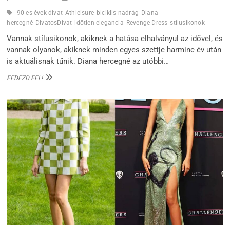
90-es évek divat
Athleisure
biciklis nadrág
Diana
hercegné
DivatosDivat
időtlen elegancia
Revenge Dress
stílusikonok
Vannak stílusikonok, akiknek a hatása elhalványul az idővel, és
vannak olyanok, akiknek minden egyes szettje harminc év után
is aktuálisnak tűnik. Diana hercegné az utóbbi…
DIANA
FEDEZD FEL!
HERCEGNÉ:
A
„BOSSZÚRUHA”
ÉS
A
90-
ES
ÉVEK
UTCAI
DIVATJÁNAK
ÖRÖK
KIRÁLYNŐJE