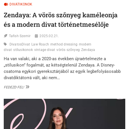
DIVATIKONOK
Zendaya: A vörös szőnyeg kaméleonja
és a modern divat történetmesélője
Tafish Szemir
2025.02.21.
DivatosDivat
Law Roach
method dressing
modern
divat
stílusikonok
vintage divat
vörös szőnyeg
Zendaya
Ha van valaki, aki a 2020-as években újraértelmezte a
„stílusikon” fogalmát, az kétségtelenül Zendaya. A Disney-
csatorna egykori gyereksztárjából az egyik legbefolyásosabb
divatdiktátorrá vált, aki nem…
ZENDAYA:
FEDEZD FEL!
A
VÖRÖS
SZŐNYEG
KAMÉLEONJA
ÉS
A
MODERN
DIVAT