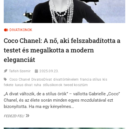
DIVATIKONOK
Coco Chanel: A nő, aki felszabadította a
testet és megalkotta a modern
eleganciát
Tafish Szemir
2025.09.23.
Coco Chanel
DivatosDivat
divattörténelem
francia stílus
kis
fekete
luxus divat
ruha
stílusikonok
tweed kosztüm
„A divat változik, de a stílus örök” – vallotta Gabrielle „Coco”
Chanel, és az élete során minden egyes mozdulatával ezt
bizonyította. Ha ma egy kényelmes…
COCO
FEDEZD FEL!
CHANEL:
A