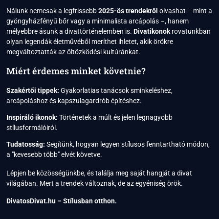
Nálunk nemcsak a legfrissebb
2025-ös trendekről
olvashat – mint a
gyöngyházfényű bőr vagy a minimalista arcápolás –, hanem
mélyebbre ásunk a divattörténelemben is.
Divatikonok
rovatunkban
olyan legendák életművéből meríthet ihletet, akik örökre
megváltoztatták az öltözködési kultúránkat.
Miért érdemes minket követnie?
Szakértői tippek:
Gyakorlatias tanácsok sminkeléshez,
arcápoláshoz és kapszulagardrób építéshez.
Inspiráló ikonok:
Történetek a múlt és jelen legnagyobb
stílusformálóiról.
Tudatosság:
Segítünk, hogyan legyen stílusos fenntartható módon,
a "kevesebb több" elvét követve.
Lépjen be közösségünkbe, és találja meg saját hangját a divat
világában. Mert a trendek változnak, de az egyéniség örök.
DivatosDivat.hu – Stílusban otthon.