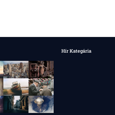
HEPBURN:
AZ
IDŐTLEN
ELEGANCIA
ÉS
A
„LITTLE
BLACK
DRESS”
ÖRÖKSÉGE
Hír Kategária