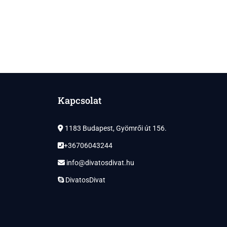
Kapcsolat
1183 Budapest, Gyömrői út 156.
+36706043244
info@divatosdivat.hu
DivatosDivat