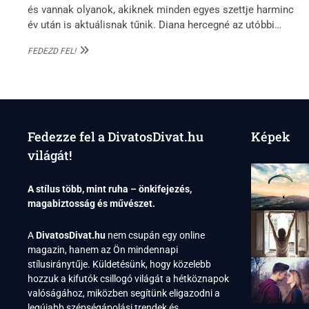
és vannak olyanok, akiknek minden egyes szettje harminc
év után is aktuálisnak tűnik. Diana hercegné az utóbbi…
DIANA
FEDEZD FEL!
HERCEGNÉ:
A
„BOSSZÚRUHA”
ÉS
A
90-
Fedezze fel a DivatosDivat.hu
Képek
ES
ÉVEK
világát!
UTCAI
DIVATJÁNAK
ÖRÖK
A stílus több, mint ruha – önkifejezés,
KIRÁLYNŐJE
magabiztosság és művészet.
A
DivatosDivat.hu
nem csupán egy online
magazin, hanem az Ön mindennapi
stílusiránytűje. Küldetésünk, hogy közelebb
hozzuk a kifutók csillogó világát a hétköznapok
valóságához, miközben segítünk eligazodni a
legújabb szépségápolási trendek és