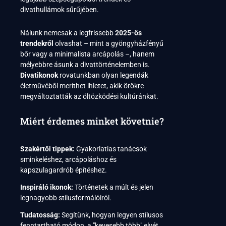
divathullámok sűrűjében.
Nálunk nemcsak a legfrissebb
2025-ös
trendekről
olvashat – mint a gyöngyházfényű
bőr vagy a minimalista arcápolás –, hanem
mélyebbre ásunk a divattörténelemben is.
Divatikonok
rovatunkban olyan legendák
életművéből meríthet ihletet, akik örökre
megváltoztatták az öltözködési kultúránkat.
Miért érdemes minket követnie?
Szakértői tippek:
Gyakorlatias tanácsok
sminkeléshez, arcápoláshoz és
kapszulagardrób építéshez.
Inspiráló ikonok:
Történetek a múlt és jelen
legnagyobb stílusformálóiról.
Tudatosság:
Segítünk, hogyan legyen stílusos
fenntartható módon, a "kevesebb több" elvét