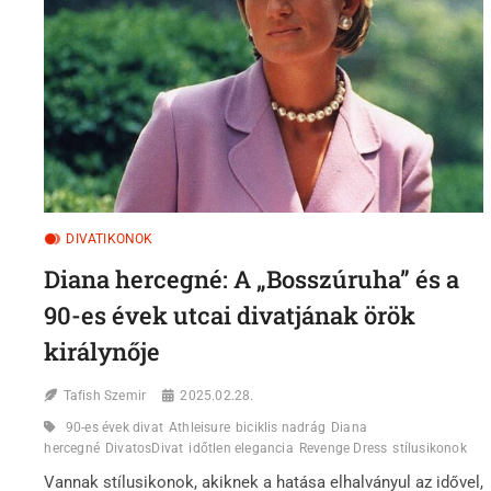
DIVATIKONOK
Diana hercegné: A „Bosszúruha” és a
90-es évek utcai divatjának örök
királynője
Tafish Szemir
2025.02.28.
90-es évek divat
Athleisure
biciklis nadrág
Diana
hercegné
DivatosDivat
időtlen elegancia
Revenge Dress
stílusikonok
Vannak stílusikonok, akiknek a hatása elhalványul az idővel,