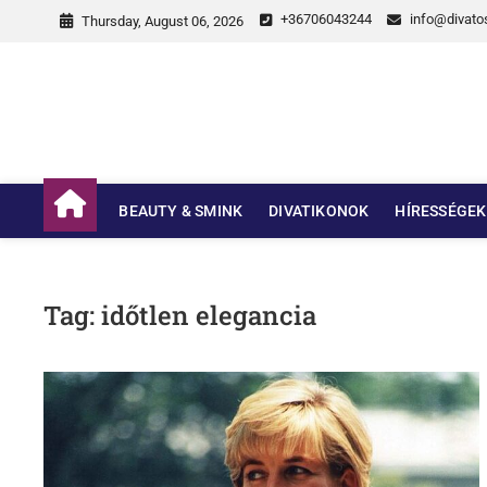
Skip
+36706043244
info@divatos
Thursday, August 06, 2026
to
content
DivatosDivat
BEAUTY & SMINK
DIVATIKONOK
HÍRESSÉGEK
Tag:
időtlen elegancia