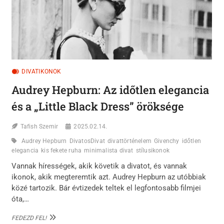
DIVATIKONOK
Audrey Hepburn: Az időtlen elegancia
és a „Little Black Dress” öröksége
Tafish Szemir
2025.02.14.
Audrey Hepburn
DivatosDivat
divattörténelem
Givenchy
időtlen
elegancia
kis fekete ruha
minimalista divat
stílusikonok
Vannak hírességek, akik követik a divatot, és vannak
ikonok, akik megteremtik azt. Audrey Hepburn az utóbbiak
közé tartozik. Bár évtizedek teltek el legfontosabb filmjei
óta,…
AUDREY
FEDEZD FEL!