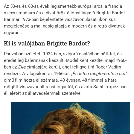
Az 50-es és 60-as évek legismertebb európai arca, a francia
szexszimbólum és a divat örök állócsillaga: ő Brigitte Bardot.
Bár már 1973-ban bejelentette visszavonulását, ikonikus
megjelenése a mai napig alapja a modern és a retró divatnak
egyaránt.
Ki is valójában Brigitte Bardot?
Párizsban született 1934-ben, szigorú családban nőtt fel, és
eredetileg balerinának készült. Modellként kezdte, majd 1950-
ben az
Elle
címlapjára került, ahol felfigyelt rá Roger Vadim
rendező. A világsikert az 1956-os
„És Isten megteremté a nőt”
című film hozta el számára. 40 évesen, 48 filmmel a háta
mögött visszavonult a csillogástól, és azóta Saint-Tropez-ban
él, életét az állatvédelemnek szentelve.