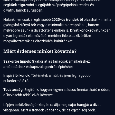
segítünk eligazodni a legújabb szépségápolási trendek és
divathullámok sűrűjében.
Nálunk nemcsak a legfrissebb
2025-ös trendekről
olvashat – mint a
gyöngyházfényű bőr vagy a minimalista arcápolás –, hanem
mélyebbre ásunk a divattörténelemben is.
Divatikonok
rovatunkban
olyan legendák életművéből meríthet ihletet, akik örökre
megváltoztatták az öltözködési kultúránkat.
Miért érdemes minket követnie?
Szakértői tippek:
Gyakorlatias tanácsok sminkeléshez,
arcápoláshoz és kapszulagardrób építéshez.
Inspiráló ikonok:
Történetek a múlt és jelen legnagyobb
stílusformálóiról.
Tudatosság:
Segítünk, hogyan legyen stílusos fenntartható módon,
a "kevesebb több" elvét követve.
Lépjen be közösségünkbe, és találja meg saját hangját a divat
világában. Mert a trendek változnak, de az egyéniség örök.