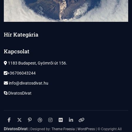
Hír Kategária
Kapcsolat
1183 Budapest, Gyömrői út 156.
+36706043244
info@divatosdivat.hu
DivatosDivat
facebook
twitter
pinterest
dribbble
instagram
flickr
linkedin
themefreesia
DivatosDivat
| Designed by:
Theme Freesia
|
WordPress
| © Copyright All