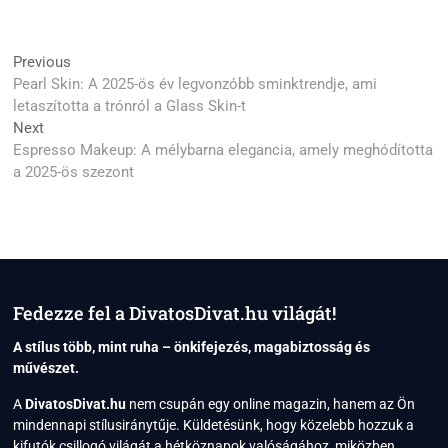
Post
Previous
Previous
post:
Pearl Skin: A 2025-ös év legvonzóbb sminktrendje, ami
navigation
letaszította a trónról a Glass Skin-t
Next
Next
post:
Espresso Makeup: A mélybarna elegancia, amely meghódította
a 2025-ös szezont
Fedezze fel a DivatosDivat.hu világát!
A stílus több, mint ruha – önkifejezés, magabiztosság és
művészet.
A
DivatosDivat.hu
nem csupán egy online magazin, hanem az Ön
mindennapi stílusiránytűje. Küldetésünk, hogy közelebb hozzuk a
kifutók csillogó világát a hétköznapok valóságához, miközben