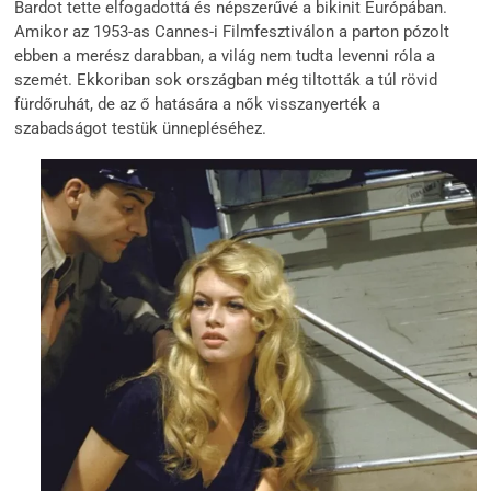
Bardot tette elfogadottá és népszerűvé a bikinit Európában.
Amikor az 1953-as Cannes-i Filmfesztiválon a parton pózolt
ebben a merész darabban, a világ nem tudta levenni róla a
szemét. Ekkoriban sok országban még tiltották a túl rövid
fürdőruhát, de az ő hatására a nők visszanyerték a
szabadságot testük ünnepléséhez.