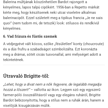
Balerina múltjának köszönhetően Bardot rajongott a
kényelmes, lapos talpú cipőkért. 1956-ban a Repetto márkát
kérte meg, hogy készítsenek neki utcai viseletre alkalmas
balerinacipőt. Ezzel született meg a tipikus francia „Je ne sais
quoi” (nem tudom mi, de tetszik) look: stílusos és rendkívül
kényelmes.
6. Vad frizura és füstös szemek
A védjegyévé vált kócos, szőke „fésületlen” konty (choucroute)
és a dús frufru a szabadságot szimbolizálta. Ezt koronázta
meg a drámai, sötét cicás tusvonallal, ami mélységet adott a
tekintetének.
Útravaló Brigitte-től:
„Lehet, hogy a divat nem a nők fegyvere, de legalább megadja
hozzá a lőszert!”
– vallotta az ikon. Legyen szó egy egyszerű
farmer-póló összeállításról vagy egy elegáns ruháról, Brigitte
Bardot bebizonyította, hogy a stílus nem a ruhák árán, hanem a
viselőjük kisugárzásán múlik.