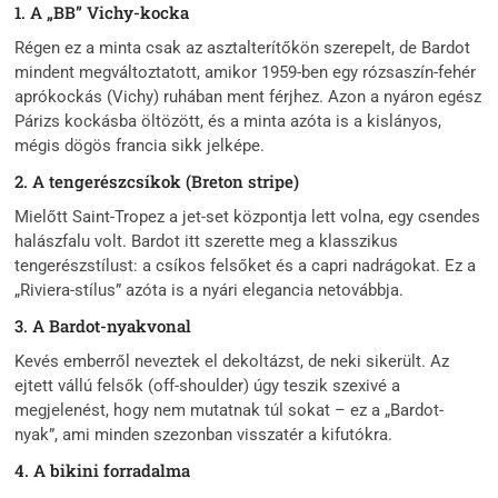
1. A „BB” Vichy-kocka
Régen ez a minta csak az asztalterítőkön szerepelt, de Bardot
mindent megváltoztatott, amikor 1959-ben egy rózsaszín-fehér
aprókockás (Vichy) ruhában ment férjhez. Azon a nyáron egész
Párizs kockásba öltözött, és a minta azóta is a kislányos,
mégis dögös francia sikk jelképe.
2. A tengerészcsíkok (Breton stripe)
Mielőtt Saint-Tropez a jet-set központja lett volna, egy csendes
halászfalu volt. Bardot itt szerette meg a klasszikus
tengerészstílust: a csíkos felsőket és a capri nadrágokat. Ez a
„Riviera-stílus” azóta is a nyári elegancia netovábbja.
3. A Bardot-nyakvonal
Kevés emberről neveztek el dekoltázst, de neki sikerült. Az
ejtett vállú felsők (off-shoulder) úgy teszik szexivé a
megjelenést, hogy nem mutatnak túl sokat – ez a „Bardot-
nyak”, ami minden szezonban visszatér a kifutókra.
4. A bikini forradalma