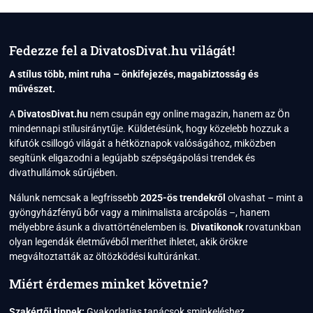
AMI
LETASZÍTOTTA
A
TRÓNRÓL
Fedezze fel a DivatosDivat.hu világát!
A
GLASS
A stílus több, mint ruha – önkifejezés, magabiztosság és
SKIN-
művészet.
T
A
DivatosDivat.hu
nem csupán egy online magazin, hanem az Ön
mindennapi stílusiránytűje. Küldetésünk, hogy közelebb hozzuk a
kifutók csillogó világát a hétköznapok valóságához, miközben
segítünk eligazodni a legújabb szépségápolási trendek és
divathullámok sűrűjében.
Nálunk nemcsak a legfrissebb
2025-ös trendekről
olvashat – mint a
gyöngyházfényű bőr vagy a minimalista arcápolás –, hanem
mélyebbre ásunk a divattörténelemben is.
Divatikonok
rovatunkban
olyan legendák életművéből meríthet ihletet, akik örökre
megváltoztatták az öltözködési kultúránkat.
Miért érdemes minket követnie?
Szakértői tippek:
Gyakorlatias tanácsok sminkeléshez,