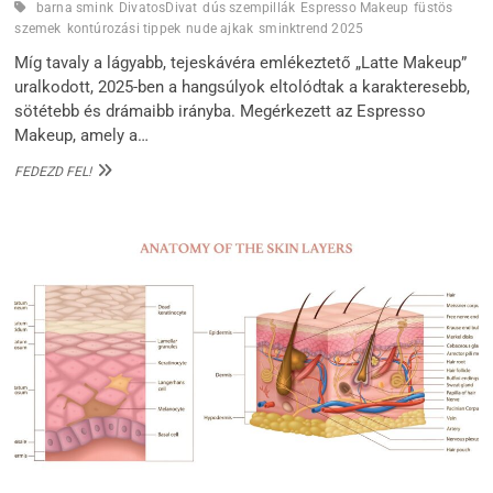
barna smink
DivatosDivat
dús szempillák
Espresso Makeup
füstös
szemek
kontúrozási tippek
nude ajkak
sminktrend 2025
Míg tavaly a lágyabb, tejeskávéra emlékeztető „Latte Makeup”
uralkodott, 2025-ben a hangsúlyok eltolódtak a karakteresebb,
sötétebb és drámaibb irányba. Megérkezett az Espresso
Makeup, amely a…
ESPRESSO
FEDEZD FEL!
MAKEUP:
A
MÉLYBARNA
ELEGANCIA,
AMELY
MEGHÓDÍTOTTA
A
2025-
ÖS
SZEZONT