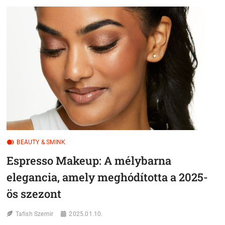
A
KEVESEBB
TÖBB
AZ
ARCÁPOLÁSBAN
–
VISZLÁT,
10
LÉPÉSES
RUTIN!
BEAUTY & SMINK
Espresso Makeup: A mélybarna
elegancia, amely meghódította a 2025-
ös szezont
Tafish Szemir
2025.01.10.