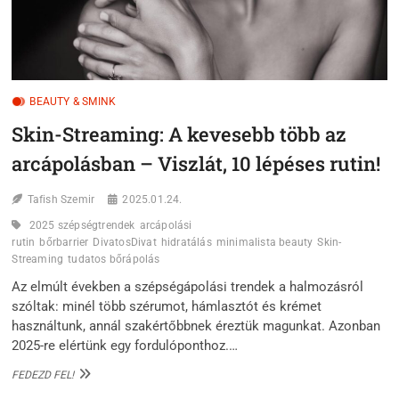
BEAUTY & SMINK
Skin-Streaming: A kevesebb több az
arcápolásban – Viszlát, 10 lépéses rutin!
Tafish Szemir
2025.01.24.
2025 szépségtrendek
arcápolási
rutin
bőrbarrier
DivatosDivat
hidratálás
minimalista beauty
Skin-
Streaming
tudatos bőrápolás
Az elmúlt években a szépségápolási trendek a halmozásról
szóltak: minél több szérumot, hámlasztót és krémet
használtunk, annál szakértőbbnek éreztük magunkat. Azonban
2025-re elértünk egy fordulóponthoz.…
SKIN-
FEDEZD FEL!
STREAMING: