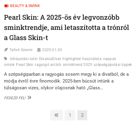
BEAUTY & SMINK
Pearl Skin: A 2025-ös év legvonzóbb
sminktrendje, ami letaszította a trónról
a Glass Skin-t
Tafish Szemir
2025.01.03.
bőrápolási rutin
DivatosDivat
highlighter használata
nappali
smink
Pearl Skin
ragyogó arcbőr
sminktrend 2025
szépségápolási tippek
A szépségiparban a ragyogás sosem megy ki a divatból, de a
módja évről évre finomodik. 2025-ben búcsút intünk a
túlságosan vizes, olykor olajosnak ható „Glass…
PEARL
FEDEZD FEL!
SKIN:
A
Posts
2025-
Previous
Page
Page
1
2
ÖS
page
pagination
ÉV
LEGVONZÓBB
SMINKTRENDJE,