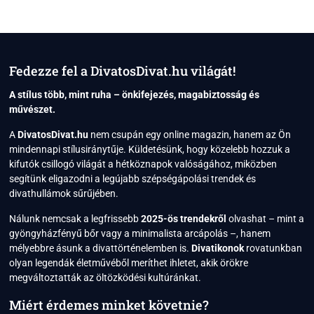
MAKEUP:
A
MÉLYBARNA
ELEGANCIA,
AMELY
MEGHÓDÍTOTTA
Fedezze fel a DivatosDivat.hu világát!
A
2025-
A stílus több, mint ruha – önkifejezés, magabiztosság és
ÖS
művészet.
SZEZONT
A
DivatosDivat.hu
nem csupán egy online magazin, hanem az Ön
mindennapi stílusiránytűje. Küldetésünk, hogy közelebb hozzuk a
kifutók csillogó világát a hétköznapok valóságához, miközben
segítünk eligazodni a legújabb szépségápolási trendek és
divathullámok sűrűjében.
Nálunk nemcsak a legfrissebb
2025-ös trendekről
olvashat – mint a
gyöngyházfényű bőr vagy a minimalista arcápolás –, hanem
mélyebbre ásunk a divattörténelemben is.
Divatikonok
rovatunkban
olyan legendák életművéből meríthet ihletet, akik örökre
megváltoztatták az öltözködési kultúránkat.
Miért érdemes minket követnie?