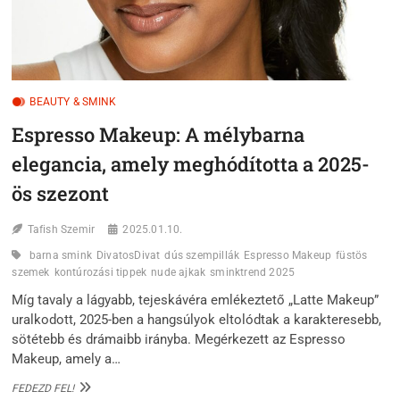
BEAUTY & SMINK
Espresso Makeup: A mélybarna
elegancia, amely meghódította a 2025-
ös szezont
Tafish Szemir
2025.01.10.
barna smink
DivatosDivat
dús szempillák
Espresso Makeup
füstös
szemek
kontúrozási tippek
nude ajkak
sminktrend 2025
Míg tavaly a lágyabb, tejeskávéra emlékeztető „Latte Makeup”
uralkodott, 2025-ben a hangsúlyok eltolódtak a karakteresebb,
sötétebb és drámaibb irányba. Megérkezett az Espresso
Makeup, amely a…
ESPRESSO
FEDEZD FEL!