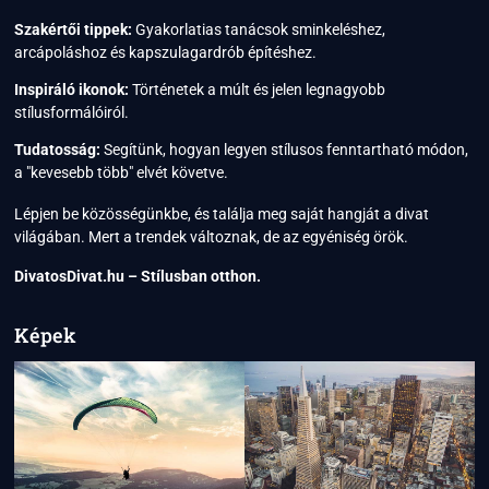
Szakértői tippek:
Gyakorlatias tanácsok sminkeléshez,
arcápoláshoz és kapszulagardrób építéshez.
Inspiráló ikonok:
Történetek a múlt és jelen legnagyobb
stílusformálóiról.
Tudatosság:
Segítünk, hogyan legyen stílusos fenntartható módon,
a "kevesebb több" elvét követve.
Lépjen be közösségünkbe, és találja meg saját hangját a divat
világában. Mert a trendek változnak, de az egyéniség örök.
DivatosDivat.hu – Stílusban otthon.
Képek