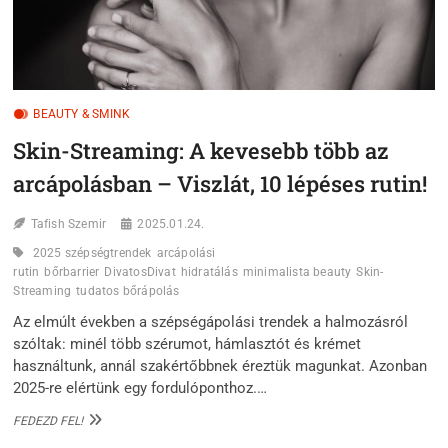
BEAUTY & SMINK
Skin-Streaming: A kevesebb több az
arcápolásban – Viszlát, 10 lépéses rutin!
Tafish Szemir
2025.01.24.
2025 szépségtrendek
arcápolási
rutin
bőrbarrier
DivatosDivat
hidratálás
minimalista beauty
Skin-
Streaming
tudatos bőrápolás
Az elmúlt években a szépségápolási trendek a halmozásról
szóltak: minél több szérumot, hámlasztót és krémet
használtunk, annál szakértőbbnek éreztük magunkat. Azonban
2025-re elértünk egy fordulóponthoz.…
SKIN-
FEDEZD FEL!
STREAMING: