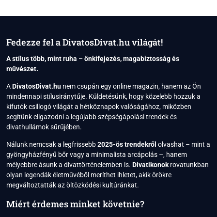
A
KEVESEBB
TÖBB
AZ
ARCÁPOLÁSBAN
Fedezze fel a DivatosDivat.hu világát!
–
VISZLÁT,
A stílus több, mint ruha – önkifejezés, magabiztosság és
10
művészet.
LÉPÉSES
RUTIN!
A
DivatosDivat.hu
nem csupán egy online magazin, hanem az Ön
mindennapi stílusiránytűje. Küldetésünk, hogy közelebb hozzuk a
kifutók csillogó világát a hétköznapok valóságához, miközben
segítünk eligazodni a legújabb szépségápolási trendek és
divathullámok sűrűjében.
Nálunk nemcsak a legfrissebb
2025-ös trendekről
olvashat – mint a
gyöngyházfényű bőr vagy a minimalista arcápolás –, hanem
mélyebbre ásunk a divattörténelemben is.
Divatikonok
rovatunkban
olyan legendák életművéből meríthet ihletet, akik örökre
megváltoztatták az öltözködési kultúránkat.
Miért érdemes minket követnie?