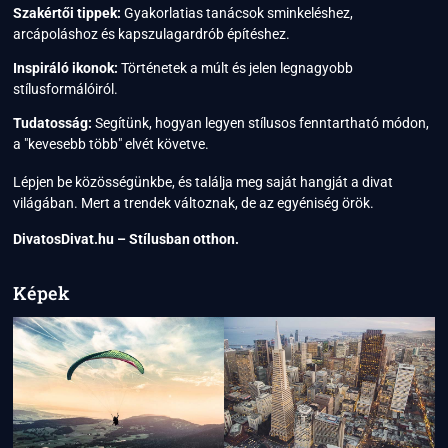
Szakértői tippek:
Gyakorlatias tanácsok sminkeléshez,
arcápoláshoz és kapszulagardrób építéshez.
Inspiráló ikonok:
Történetek a múlt és jelen legnagyobb
stílusformálóiról.
Tudatosság:
Segítünk, hogyan legyen stílusos fenntartható módon,
a "kevesebb több" elvét követve.
Lépjen be közösségünkbe, és találja meg saját hangját a divat
világában. Mert a trendek változnak, de az egyéniség örök.
DivatosDivat.hu – Stílusban otthon.
Képek