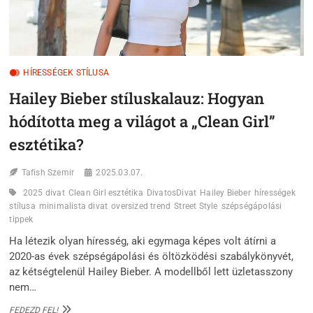
HÍRESSÉGEK STÍLUSA
Hailey Bieber stíluskalauz: Hogyan
hódította meg a világot a „Clean Girl”
esztétika?
Tafish Szemir
2025.03.07.
2025 divat
Clean Girl esztétika
DivatosDivat
Hailey Bieber
hírességek
stílusa
minimalista divat
oversized trend
Street Style
szépségápolási
tippek
Ha létezik olyan híresség, aki egymaga képes volt átírni a
2020-as évek szépségápolási és öltözködési szabálykönyvét,
az kétségtelenül Hailey Bieber. A modellből lett üzletasszony
nem…
HAILEY
FEDEZD FEL!