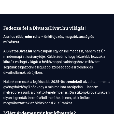
BIEBER
STÍLUSKALAUZ:
HOGYAN
HÓDÍTOTTA
MEG
A
Fedezze fel a DivatosDivat.hu világát!
VILÁGOT
A
A stílus több, mint ruha – önkifejezés, magabiztosság és
„CLEAN
művészet.
GIRL”
ESZTÉTIKA?
A
DivatosDivat.hu
nem csupán egy online magazin, hanem az Ön
mindennapi stílusiránytűje. Küldetésünk, hogy közelebb hozzuk a
kifutók csillogó világát a hétköznapok valóságához, miközben
segítünk eligazodni a legújabb szépségápolási trendek és
divathullámok sűrűjében.
Nálunk nemcsak a legfrissebb
2025-ös trendekről
olvashat – mint a
gyöngyházfényű bőr vagy a minimalista arcápolás –, hanem
mélyebbre ásunk a divattörténelemben is.
Divatikonok
rovatunkban
olyan legendák életművéből meríthet ihletet, akik örökre
megváltoztatták az öltözködési kultúránkat.
Miért érdemes minket követnie?