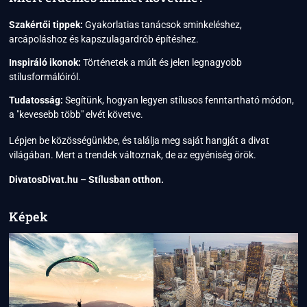
Szakértői tippek:
Gyakorlatias tanácsok sminkeléshez,
arcápoláshoz és kapszulagardrób építéshez.
Inspiráló ikonok:
Történetek a múlt és jelen legnagyobb
stílusformálóiról.
Tudatosság:
Segítünk, hogyan legyen stílusos fenntartható módon,
a "kevesebb több" elvét követve.
Lépjen be közösségünkbe, és találja meg saját hangját a divat
világában. Mert a trendek változnak, de az egyéniség örök.
DivatosDivat.hu – Stílusban otthon.
Képek